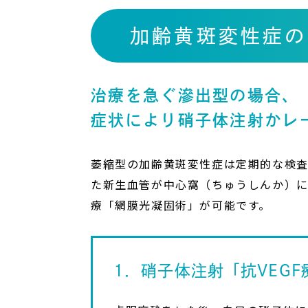
加齢黄斑変性症の
治療を急ぐ滲出型の場合、
症状により硝子体注射かレ
萎縮型の加齢黄斑変性症は定期的な検
た新生血管が中心窩（ちゅうしんか）に
療「網膜光凝固術」が可能です。
1．硝子体注射「抗VEGF